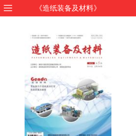
《造纸装备及材料》
首
页
期
刊
期
导
刊
投
读
介
稿
邮
绍
指
箱
在