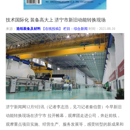
南
投
线
联
技术国际化 装备高大上 济宁市新旧动能转换现场
稿
投
系
来源：
造纸装备及材料
【在线投稿】 栏目：
综合新闻
时间：2021-08-16
稿
我
们
济宁新闻网12月9日讯（记者李志浩，见习记者秦伯普）今早新旧
动能转换现场在济宁市 拉开帷幕，观摩团走进公司，奔赴前线，
观摩重点项目实施、经营生产、服务发展等，感受转型的新成果和