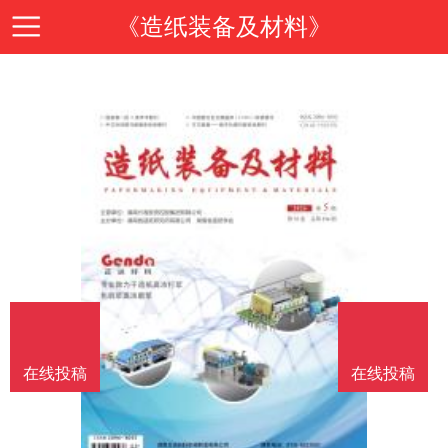
《造纸装备及材料》
首
页
期
刊
期
导
刊
投
读
介
稿
邮
在线投稿
在线投稿
绍
指
箱
在