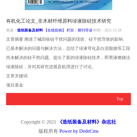
南
投
线
联
有机化工论文_非木材纤维原料绿液除硅技术研究
稿
投
系
来源：
造纸装备及材料
【在线投稿】 栏目：
期刊导读
时间：2021-12-28
文章摘要:阐述了碱回收硅干扰问题的现状、硅干扰导致的影响、
稿
我
已基本解决的问题与解决方法，总结了绿液苛化及白泥煅烧等工段
尚未解决的硅干扰问题。提出了新的绿液除硅技术，即黑液燃烧法
们
绿液除硅，并对其研究进展及机理进行了讨论。
文章关键词:
项目基金:
Top
Copyright © 2021
《造纸装备及材料》杂志社
版权所有
Power by DedeCms