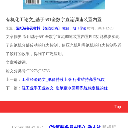
南
投
线
联
有机化工论文_基于591全数字直流调速装置内置
稿
投
系
来源：
造纸装备及材料
【在线投稿】 栏目：
期刊导读
时间：2021-12-28
文章摘要:采用基于591全数字直流调速装置内置PID功能模块实现
稿
我
了造纸机分部传动的张力控制，使压光机和卷纸机的张力控制取得
了较好的效果，得到了广泛应用。
们
文章关键词:
论文分类号:TP273;TS736
上一篇：
工业经济论文_纸价持续上涨 行业维持高景气度
下一篇：
轻工业手工业论文_造纸废水回用系统稳定性的优
Top
Copyright © 2021
《造纸装备及材料》杂志社
版权所