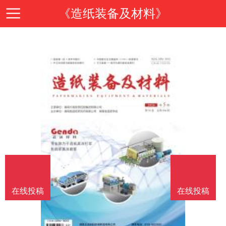
《造纸装备及材料》
首
页
期
刊
期
导
刊
投
读
介
稿
邮
在线投稿
在线投稿
绍
指
箱
在