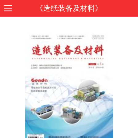
《造纸装备及材料》
首
页
期
刊
期
导
刊
投
读
介
稿
邮
绍
指
箱
在