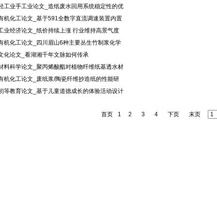
·轻工业手工业论文_造纸废水回用系统稳定性的优
·有机化工论文_基于591全数字直流调速装置内置
·工业经济论文_纸价持续上涨 行业维持高景气度
·有机化工论文_四川眉山6种主要丛生竹制浆化学
·文化论文_看湖湘千年文脉如何传承
·材料科学论文_聚丙烯酸酯对植物纤维纸基透水材
·有机化工论文_废纸浆/陶瓷纤维抄造纸的性能研
·初等教育论文_基于儿童道德成长的体验活动设计
首页
1
2
3
4
下页
末页