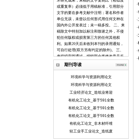
术研究成果，来稿的文字复制比（相似度
或重复率）必须低于用稿标准，引用部分
文字的要在参考文献中注明；署名和作者
单位无误，未曾以任何形式用任何文种在
国内外公开发表过；未一稿多投。 二、来
稿除文中特别加以标注和致谢之外，不侵
犯任何版权或损害第三方的任何其他权
利。如果20天后未收到本刊的录用通知，
可自行处理(双方另有约定的除外)。 三、
来稿经审阅通过，编辑部会将修改意见反
馈给您，您应在收到通知7天内提交修改
期刊导读
稿。作者享有引用和复制该文的权利及著
作权法的其它权利。 四、一般来说，4500
环境科学与资源利用论文
字（电脑WORD统计，图表另计）以下的
环境科学与资源利用论文
文章，不能说清问题，很难保证学术质
工业经济论文_造纸业将迎
量，本刊恕不受理。 五、论文格式及要
素：标题、作者、工作单位全称(院系处
有机化工论文_基于591全数
室)、摘要、关键词、正文、注释、参考文
有机化工论文_基于591全数
献(遵从国家标准：GB\T7714-2005，点击
有机化工论文_基于591全数
查看参考文献格式示例)、作者简介(100字
有机化工论文_非木材纤维
内)、联系方式(通信地址、邮编、电话、
电子信箱)。 六、处理流程：（1） 通过电
轻工业手工业论文_造纸废
子邮件将稿件发到我刊唯一投稿信箱